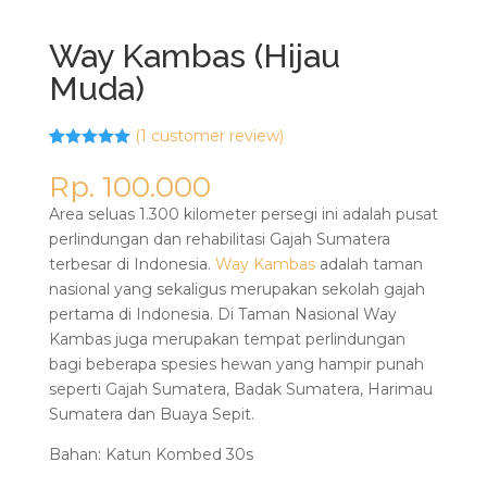
Way Kambas (Hijau
Muda)
(
1
customer review)
5.00
5
1
out of
based on
Rp. 100.000
customer
rating
Area seluas 1.300 kilometer persegi ini adalah pusat
perlindungan dan rehabilitasi Gajah Sumatera
terbesar di Indonesia.
Way Kambas
adalah taman
nasional yang sekaligus merupakan sekolah gajah
pertama di Indonesia. Di Taman Nasional Way
Kambas juga merupakan tempat perlindungan
bagi beberapa spesies hewan yang hampir punah
seperti Gajah Sumatera, Badak Sumatera, Harimau
Sumatera dan Buaya Sepit.
Bahan: Katun Kombed 30s